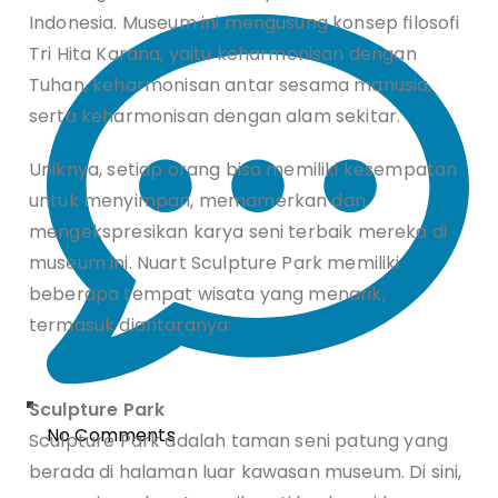
Indonesia. Museum ini mengusung konsep filosofi
Tri Hita Karana, yaitu keharmonisan dengan
Tuhan, keharmonisan antar sesama manusia,
serta keharmonisan dengan alam sekitar.
Uniknya, setiap orang bisa memiliki kesempatan
untuk menyimpan, memamerkan dan
mengekspresikan karya seni terbaik mereka di
museum ini. Nuart Sculpture Park memiliki
beberapa tempat wisata yang menarik,
termasuk diantaranya:
Sculpture Park
No Comments
Sculpture Park adalah taman seni patung yang
berada di halaman luar kawasan museum. Di sini,