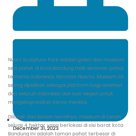
Nuart Sculpture Park adalah galeri dan museum
seni pahat di kota Bandung milik seniman pahat
ternama Indonesia, Nyoman Nuarta. Museum ini
sering dijadikan sebagai platform bagi seniman
dari seluruh Indonesia dan luar negeri untuk
mengekspresikan karya mereka.
Dilansir dari laman resminya, museum di tanah
seluas 4 hektar yang berlokasi di sisi barat kota
December 31, 2023
Bandung ini adalah taman pahat terbesar di