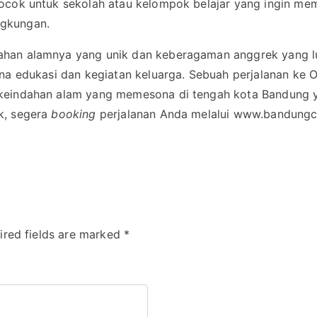
 cocok untuk sekolah atau kelompok belajar yang ingin m
ngkungan.
han alamnya yang unik dan keberagaman anggrek yang lua
ana edukasi dan kegiatan keluarga. Sebuah perjalanan ke
keindahan alam yang memesona di tengah kota Bandung ya
k, segera
booking
perjalanan Anda melalui
www.bandungci
ired fields are marked
*