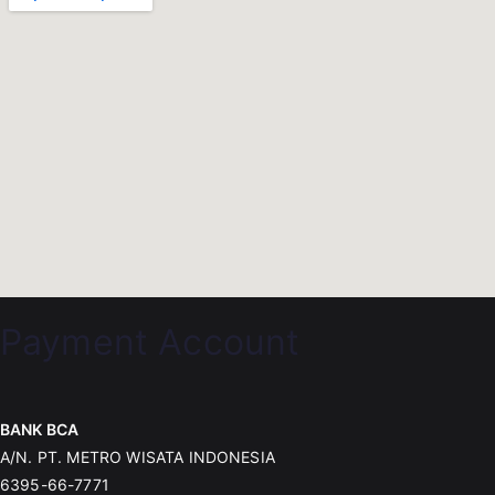
Payment Account
BANK BCA
A/N. PT. METRO WISATA INDONESIA
6395-66-7771