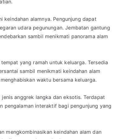
tian.
ahi keindahan alamnya. Pengunjung dapat
esegaran udara pegunungan. Jembatan gantung
mendebarkan sambil menikmati panorama alam
 tempat yang ramah untuk keluarga. Tersedia
rsantai sambil menikmati keindahan alam
uk menghabiskan waktu bersama keluarga.
jenis anggrek langka dan eksotis. Terdapat
n pengalaman interaktif bagi pengunjung yang
gan mengkombinasikan keindahan alam dan